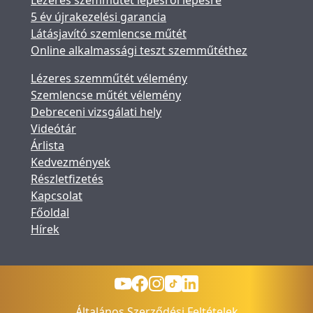
Lézeres szemműtét lépésről lépésre
5 év újrakezelési garancia
Látásjavító szemlencse műtét
Online alkalmassági teszt szemműtéthez
Lézeres szemműtét vélemény
Szemlencse műtét vélemény
Debreceni vizsgálati hely
Videótár
Árlista
Kedvezmények
Részletfizetés
Kapcsolat
Főoldal
Hírek
Általános Szerződési Feltételek