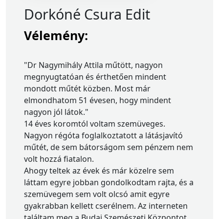
Dorkóné Csura Edit
Vélemény:
"Dr Nagymihály Attila műtött, nagyon
megnyugtatóan és érthetően mindent
mondott műtét közben. Most már
elmondhatom 51 évesen, hogy mindent
nagyon jól látok."
14 éves koromtól voltam szemüveges.
Nagyon régóta foglalkoztatott a látásjavító
műtét, de sem bátorságom sem pénzem nem
volt hozzá fiatalon.
Ahogy teltek az évek és már közelre sem
láttam egyre jobban gondolkodtam rajta, és a
szemüvegem sem volt olcsó amit egyre
gyakrabban kellett cserélnem. Az interneten
találtam meg a Budai Szemészeti Központot.