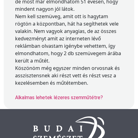
de most már elmondhatom 51 évesen, hogy
mindent nagyon jól látok.
Nem kell szemüveg, amit ott is hagytam
rögtön a központban, hát ha segíthetek vele
valakin. Nem vagyok anyagias, de az összes
kedvezményt amit az interneten lévő
reklámban olvastam igénybe vehettem, így
elmondhatom, hogy 2 db szemüvegem árába
került a műtét.
Köszönöm még egyszer minden orvosnak és
asszisztensnek aki részt vett és részt vesz a
kezelésemben és műtétemben.
Alkalmas lehetek lézeres szemműtétre?