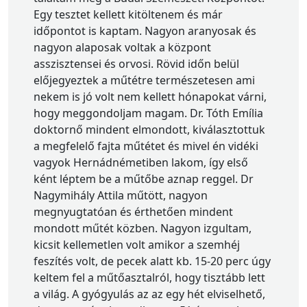
Egy tesztet kellett kitöltenem és már
időpontot is kaptam. Nagyon aranyosak és
nagyon alaposak voltak a központ
asszisztensei és orvosi. Rövid időn belül
előjegyeztek a műtétre természetesen ami
nekem is jó volt nem kellett hónapokat várni,
hogy meggondoljam magam. Dr. Tóth Emília
doktornő mindent elmondott, kiválasztottuk
a megfelelő fajta műtétet és mivel én vidéki
vagyok Hernádnémetiben lakom, így első
ként léptem be a műtőbe aznap reggel. Dr
Nagymihály Attila műtött, nagyon
megnyugtatóan és érthetően mindent
mondott műtét közben. Nagyon izgultam,
kicsit kellemetlen volt amikor a szemhéj
feszítés volt, de pecek alatt kb. 15-20 perc úgy
keltem fel a műtőasztalról, hogy tisztább lett
a világ. A gyógyulás az az egy hét elviselhető,