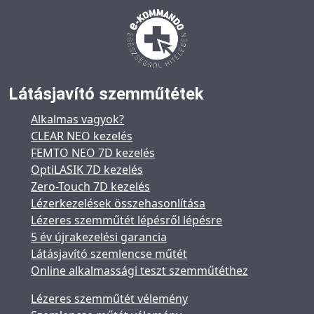
Látásjavító szemműtétek
Alkalmas vagyok?
CLEAR NEO kezelés
FEMTO NEO 7D kezelés
OptiLASIK 7D kezelés
Zero-Touch 7D kezelés
Lézerkezelések összehasonlítása
Lézeres szemműtét lépésről lépésre
5 év újrakezelési garancia
Látásjavító szemlencse műtét
Online alkalmassági teszt szemműtéthez
Lézeres szemműtét vélemény