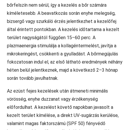
bőrfelszín nem sérül, így a kezelés a bőr számára
kíméletesebb. A beavatkozás során enyhe melegség,
bizsergő vagy szurkáló érzés jelentkezhet a kezelőfej
által érintett pontokban. A kezelés időtartama a kezelt
terület nagyságától függően 15–60 perc. A
plazmaenergia stimulálja a kollagéntermelést, javítja a
mikrokeringést, csökkenti a gyulladást. A bőrmegújulás
fokozatosan indul el, az első látható eredmények néhány
héten belül jelentkeznek, majd a következő 2–3 hónap
során tovább javulhatnak.
Az ezüst fejes kezelések után átmeneti minimális
vörösség, enyhe duzzanat vagy érzékenység
előfordulhat. A kezelést követő napokban javasolt a
kezelt terület kímélése, a direkt UV-sugárzás kerülése,
valamint magas faktorszámú (SPF 50) fényvédő