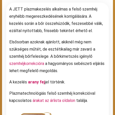
A JETT plazmakezelés alkalmas a felső szemhéj
enyhébb megereszkedésének korrigálására. A
kezelés során a bőr összehúzódik, feszesebbé válik,
ezáltal nyitottabb, frissebb tekintet érhető el.
Elsősorban azoknak ajánlott, akiknél még nem
szükséges műtét, de esztétikailag már zavaró a
szemhéj bőrfeleslege. A bőrkimetszés igénylő
szemhéjkorrekcióra
a hagyományos sebészeti eljárás
lehet megfelelő megoldás.
A kezelés
arany fej
jel történik.
Plazmatechnológiás felső szemhéj korrekcióval
kapcsolatos
árakat az árlista oldalon
találja.