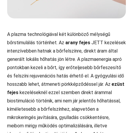
A plazma technológiával két különböző mélységű
bőrstimulálás történhet.
Az
arany fejes
JETT kezelések
intenzívebben hatnak a bőrfelszínre, d
irekt áram által
generált lokális hőhatás jön létre. A
plazmaenergia apró
pontokban kezeli a bőrt, így erőteljesebb bőrfeszesítő
és felszíni rejuvenációs hatás érhető el. A gyógyulási idő
hosszabb lehet, átmeneti pörkképződéssel jár. Az
ezüst
fejes
kezeléseknél ezzel szemben direkt árammal
biostimuláció történik, ami nem jár jelentős hőhatással,
kíméletesebb a bőrfelszínhez, alapvetően a
mikrokeringés javítására, gyulladás csökkentésre,
meibom mirigy működés optimalizálására, illetve