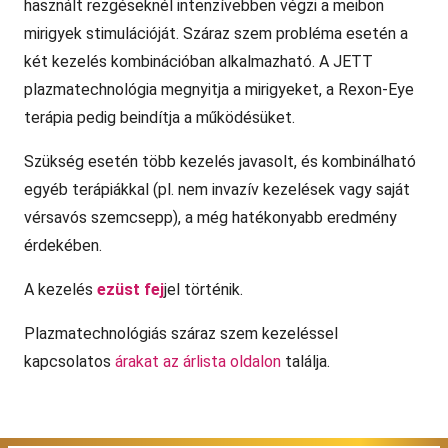
használt rezgéseknél intenzívebben végzi a meibon
mirigyek stimulációját. Száraz szem probléma esetén a
két kezelés kombinációban alkalmazható. A JETT
plazmatechnológia megnyitja a mirigyeket, a Rexon-Eye
terápia pedig beindítja a működésüket.
Szükség esetén több kezelés javasolt, és kombinálható
egyéb terápiákkal (pl. nem invazív kezelések vagy saját
vérsavós szemcsepp), a még hatékonyabb eredmény
érdekében.
A kezelés
ezüst fej
jel történik.
Plazmatechnológiás száraz szem kezeléssel
kapcsolatos
árakat az árlista oldalon
találja.