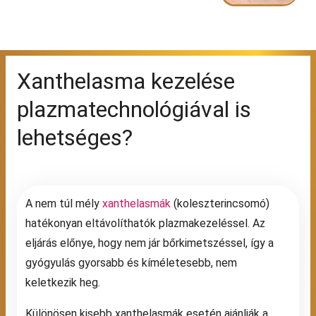
Xanthelasma kezelése
plazmatechnológiával is
lehetséges?
A nem túl mély
xanthelasmák
(koleszterincsomó)
hatékonyan eltávolíthatók plazmakezeléssel. Az
eljárás előnye, hogy nem jár bőrkimetszéssel, így a
gyógyulás gyorsabb és kíméletesebb, nem
keletkezik heg.
Különösen kisebb xanthelasmák esetén ajánlják a