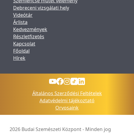
Szemlencse műtét vélemény
Debreceni vizsgálati hely
Videótár
Árlista
Kedvezmények
Részletfizetés
Kapcsolat
Főoldal
Hírek
Általános Szerződési Feltételek
Adatvédelmi tájékoztató
Orvosaink
2026 Budai Szemészeti Központ - Minden jog