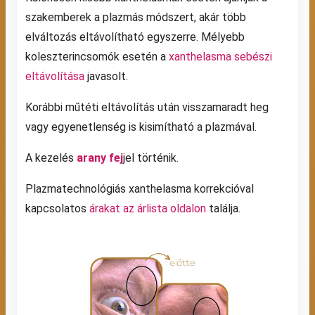
szakemberek a plazmás módszert, akár több
elváltozás eltávolítható egyszerre. Mélyebb
koleszterincsomók esetén a
xanthelasma sebészi
eltávolítása
javasolt.
Korábbi műtéti eltávolítás után visszamaradt heg
vagy egyenetlenség is kisimítható a plazmával.
A kezelés
arany fej
jel történik.
Plazmatechnológiás xanthelasma korrekcióval
kapcsolatos
árakat az árlista oldalon
találja.