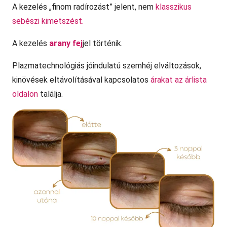
A kezelés „finom radírozást” jelent, nem
klasszikus
sebészi kimetszést.
A kezelés
arany fej
jel történik.
Plazmatechnológiás jóindulatú szemhéj elváltozások,
kinövések eltávolításával kapcsolatos
árakat az árlista
oldalon
találja.