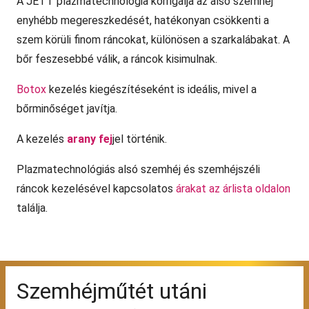
A JETT plazmatechnológia korrigálja az alsó szemhéj
enyhébb megereszkedését, hatékonyan csökkenti a
szem körüli finom ráncokat, különösen a szarkalábakat. A
bőr feszesebbé válik, a ráncok kisimulnak.
Botox
kezelés kiegészítéseként is ideális, mivel a
bőrminőséget javítja.
A kezelés
arany fej
jel történik.
Plazmatechnológiás alsó szemhéj és szemhéjszéli
ráncok kezelésével kapcsolatos
árakat az árlista oldalon
találja.
Szemhéjműtét utáni