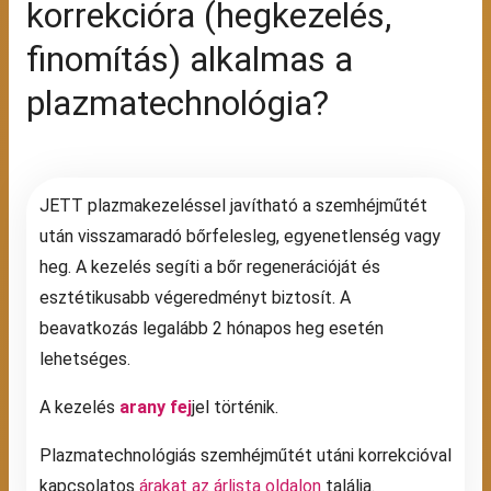
korrekcióra (hegkezelés,
finomítás) alkalmas a
plazmatechnológia?
JETT plazmakezeléssel javítható a szemhéjműtét
után visszamaradó bőrfelesleg, egyenetlenség vagy
heg. A kezelés segíti a bőr regenerációját és
esztétikusabb végeredményt biztosít. A
beavatkozás legalább 2 hónapos heg esetén
lehetséges.
A kezelés
arany fej
jel történik.
Plazmatechnológiás szemhéjműtét utáni korrekcióval
kapcsolatos
árakat az árlista oldalon
találja.