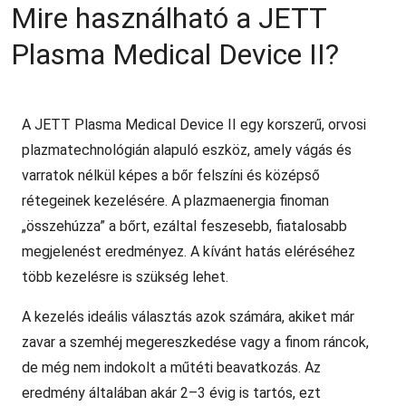
Mire használható a JETT
Plasma Medical Device II?
A JETT Plasma Medical Device II egy korszerű, orvosi
plazmatechnológián alapuló eszköz, amely vágás és
varratok nélkül képes a bőr felszíni és középső
rétegeinek kezelésére. A plazmaenergia finoman
„összehúzza” a bőrt, ezáltal feszesebb, fiatalosabb
megjelenést eredményez. A kívánt hatás eléréséhez
több kezelésre is szükség lehet.
A kezelés ideális választás azok számára, akiket már
zavar a szemhéj megereszkedése vagy a finom ráncok,
de még nem indokolt a műtéti beavatkozás. Az
eredmény általában akár 2–3 évig is tartós, ezt