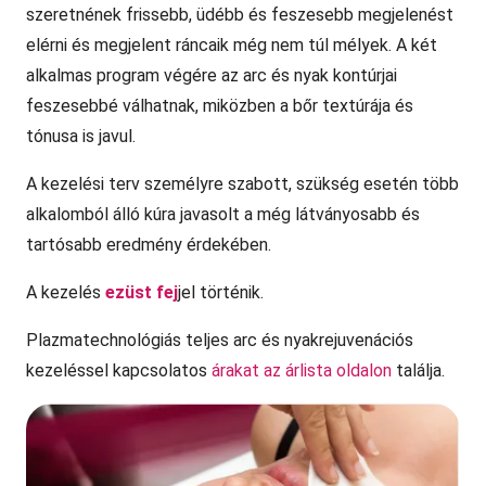
szeretnének frissebb, üdébb és feszesebb megjelenést
elérni és megjelent ráncaik még nem túl mélyek. A két
alkalmas program végére az arc és nyak kontúrjai
feszesebbé válhatnak, miközben a bőr textúrája és
tónusa is javul.
A kezelési terv személyre szabott, szükség esetén több
alkalomból álló kúra javasolt a még látványosabb és
tartósabb eredmény érdekében.
A kezelés
ezüst fej
jel történik.
Plazmatechnológiás teljes arc és nyakrejuvenációs
kezeléssel kapcsolatos
árakat az árlista oldalon
találja.