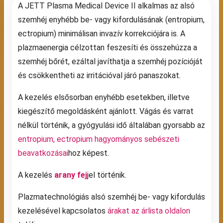
A JETT Plasma Medical Device II alkalmas az alsó
szemhéj enyhébb be- vagy kifordulásának (entropium,
ectropium) minimálisan invazív korrekciójára is. A
plazmaenergia célzottan feszesíti és összehúzza a
szemhéj bőrét, ezáltal javíthatja a szemhéj pozícióját
és csökkentheti az irritációval járó panaszokat.
A kezelés elsősorban enyhébb esetekben, illetve
kiegészítő megoldásként ajánlott. Vágás és varrat
nélkül történik, a gyógyulási idő általában gyorsabb az
entropium, ectropium hagyományos sebészeti
beavatkozásai
hoz képest.
A kezelés
arany fej
jel történik.
Plazmatechnológiás alsó szemhéj be- vagy kifordulás
kezelésével kapcsolatos
árakat az árlista oldalon