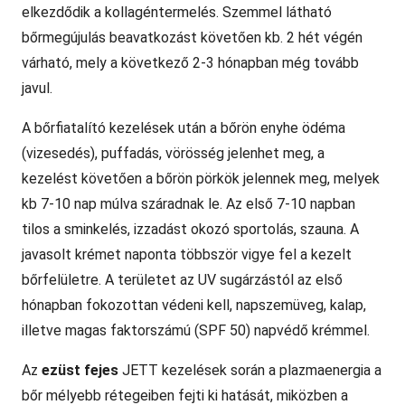
elkezdődik a kollagéntermelés. Szemmel látható
bőrmegújulás beavatkozást követően kb. 2 hét végén
várható, mely a következő 2-3 hónapban még tovább
javul.
A bőrfiatalító kezelések után a bőrön enyhe ödéma
(vizesedés), puffadás, vörösség jelenhet meg, a
kezelést követően a bőrön pörkök jelennek meg, melyek
kb 7-10 nap múlva száradnak le. Az első 7-10 napban
tilos a sminkelés, izzadást okozó sportolás, szauna. A
javasolt krémet naponta többször vigye fel a kezelt
bőrfelületre. A területet az UV sugárzástól az első
hónapban fokozottan védeni kell, napszemüveg, kalap,
illetve magas faktorszámú (SPF 50) napvédő krémmel.
Az
ezüst fejes
JETT kezelések során a plazmaenergia a
bőr mélyebb rétegeiben fejti ki hatását, miközben a