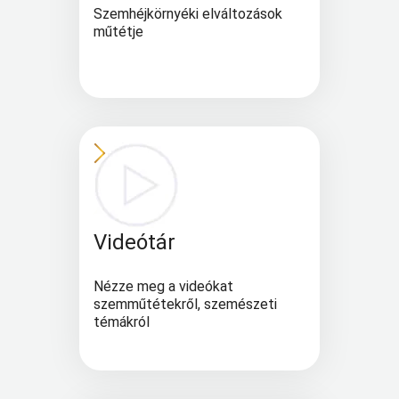
Szemhéjkörnyéki elváltozások
műtétje
Videótár
Nézze meg a videókat
szemműtétekről, szemészeti
témákról