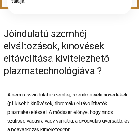
találja.
Jóindulatú szemhéj
elváltozások, kinövések
eltávolítása kivitelezhető
plazmatechnológiával?
A nem rosszindulatú szemhéj, szemkörnyéki növedékek
(pl. kisebb kinövések, fibromák) eltávolíthatók
plazmakezeléssel. A módszer előnye, hogy nincs
szükség vágásra vagy varratra, a gyógyulás gyorsabb, és
a beavatkozás kíméletesebb.