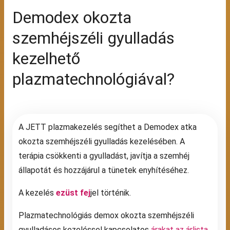
Demodex okozta
szemhéjszéli gyulladás
kezelhető
plazmatechnológiával?
A JETT plazmakezelés segíthet a Demodex atka
okozta szemhéjszéli gyulladás kezelésében. A
terápia csökkenti a gyulladást, javítja a szemhéj
állapotát és hozzájárul a tünetek enyhítéséhez.
A kezelés
ezüst fej
jel történik.
Plazmatechnológiás demox okozta szemhéjszéli
gyulladásos kezeléssel kapcsolatos
árakat az árlista