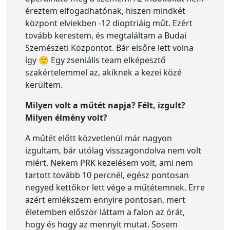
éreztem elfogadhatónak, hiszen mindkét
központ elviekben -12 dioptriáig műt. Ezért
tovább kerestem, és megtaláltam a Budai
Szemészeti Központot. Bár elsőre lett volna
így 🙂 Egy zseniális team elképesztő
szakértelemmel az, akiknek a kezei közé
kerültem.
Milyen volt a műtét napja? Félt, izgult?
Milyen élmény volt?
A műtét előtt közvetlenül már nagyon
izgultam, bár utólag visszagondolva nem volt
miért. Nekem PRK kezelésem volt, ami nem
tartott tovább 10 percnél, egész pontosan
negyed kettőkor lett vége a műtétemnek. Erre
azért emlékszem ennyire pontosan, mert
életemben először láttam a falon az órát,
hogy és hogy az mennyit mutat. Sosem