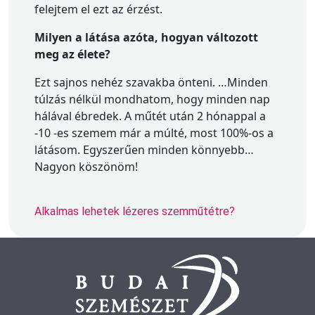
felejtem el ezt az érzést.
Milyen a látása azóta, hogyan változott
meg az élete?
Ezt sajnos nehéz szavakba önteni. …Minden
túlzás nélkül mondhatom, hogy minden nap
hálával ébredek. A műtét után 2 hónappal a
-10 -es szemem már a múlté, most 100%-os a
látásom. Egyszerűen minden könnyebb…
Nagyon köszönöm!
Alkalmas lehetek lézeres szemműtétre?