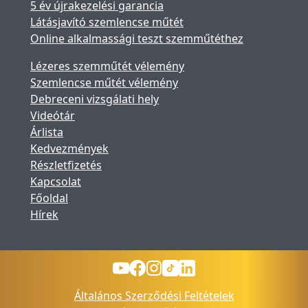
5 év újrakezelési garancia
Látásjavító szemlencse műtét
Online alkalmassági teszt szemműtéthez
Lézeres szemműtét vélemény
Szemlencse műtét vélemény
Debreceni vizsgálati hely
Videótár
Árlista
Kedvezmények
Részletfizetés
Kapcsolat
Főoldal
Hírek
Általános Szerződési Feltételek