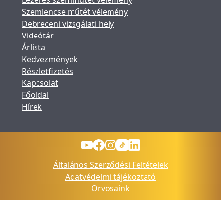
Lézeres szemműtét vélemény
Szemlencse műtét vélemény
Debreceni vizsgálati hely
Videótár
Árlista
Kedvezmények
Részletfizetés
Kapcsolat
Főoldal
Hírek
Általános Szerződési Feltételek
Adatvédelmi tájékoztató
Orvosaink