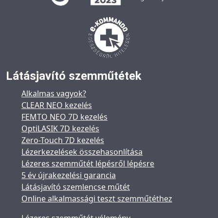
Látásjavító szemműtétek
Alkalmas vagyok?
CLEAR NEO kezelés
FEMTO NEO 7D kezelés
OptiLASIK 7D kezelés
Zero-Touch 7D kezelés
Lézerkezelések összehasonlítása
Lézeres szemműtét lépésről lépésre
5 év újrakezelési garancia
Látásjavító szemlencse műtét
Online alkalmassági teszt szemműtéthez