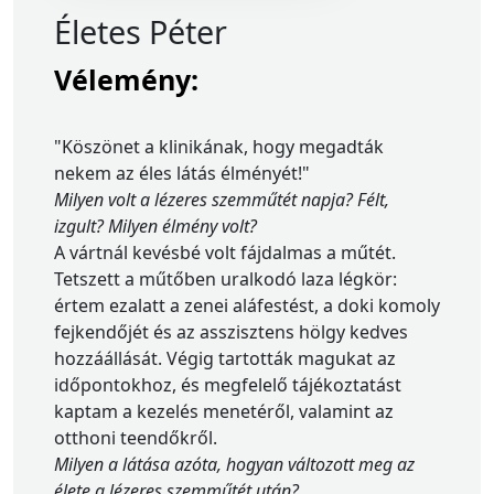
Életes Péter
Vélemény:
"Köszönet a klinikának, hogy megadták
nekem az éles látás élményét!"
Milyen volt a lézeres szemműtét napja? Félt,
izgult? Milyen élmény volt?
A vártnál kevésbé volt fájdalmas a műtét.
Tetszett a műtőben uralkodó laza légkör:
értem ezalatt a zenei aláfestést, a doki komoly
fejkendőjét és az asszisztens hölgy kedves
hozzáállását. Végig tartották magukat az
időpontokhoz, és megfelelő tájékoztatást
kaptam a kezelés menetéről, valamint az
otthoni teendőkről.
Milyen a látása azóta, hogyan változott meg az
élete a lézeres szemműtét után?