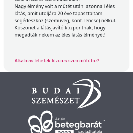
Nagy élmény volt a műtét utáni azonnali éles
látás, amit utoljára 20 éve tapasztaltam
segédeszköz (szemüveg, kont. lencse) nélkül.
Köszönet a látásjavító központnak, hogy
megadták nekem az éles látás élményét!
Alkalmas lehetek lézeres szemműtétre?