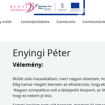
g műtét
Szemhéjműtétek
Szemészet
Szemészetünk
Enyingi Péter
Vélemény:
Műtét után hazasétáltam, mert nagyon élveztem, hog
Elég hamar megért bennem az elhatározás, hogy eb
Nagyon szimpatikus volt a látásjavító központ, az i
hogy ez nekem jó lesz.