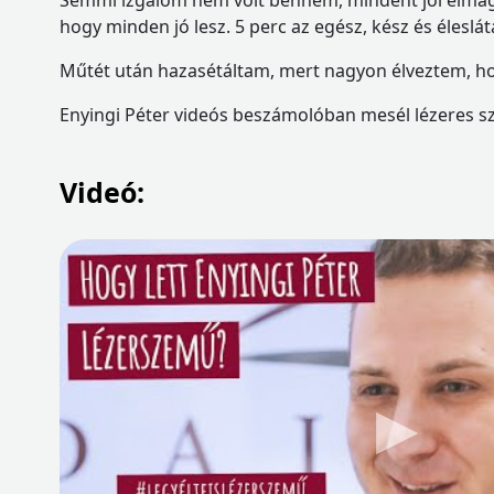
Semmi izgalom nem volt bennem, mindent jól elmag
hogy minden jó lesz. 5 perc az egész, kész és éleslát
Műtét után hazasétáltam, mert nagyon élveztem, hog
Enyingi Péter videós beszámolóban mesél lézeres s
Videó: