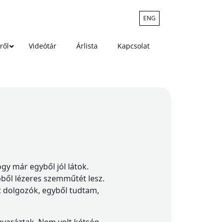
ENG
ről
Videótár
Árlista
Kapcsolat
y már egyből jól látok.
ből lézeres szemműtét lesz.
tt dolgozók, egyből tudtam,