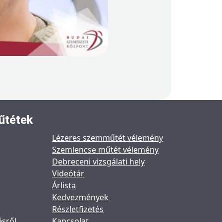
űtétek
Lézeres szemműtét vélemény
Szemlencse műtét vélemény
Debreceni vizsgálati hely
Videótár
Árlista
Kedvezmények
Részletfizetés
ésről
Kapcsolat