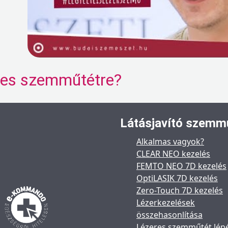
eres szemműtétre?
Látásjavító szemm
Alkalmas vagyok?
CLEAR NEO kezelés
FEMTO NEO 7D kezelés
OptiLASIK 7D kezelés
Zero-Touch 7D kezelés
Lézerkezelések
összehasonlítása
Lézeres szemműtét lép