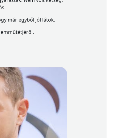
yaráztak. Nem volt kétség,
ás.
y már egyből jól látok.
zemműtétjéről.