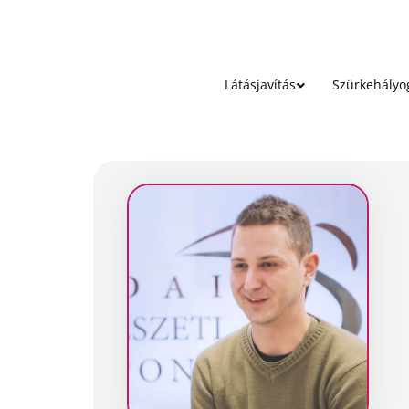
Látásjavítás
Szürkehályo