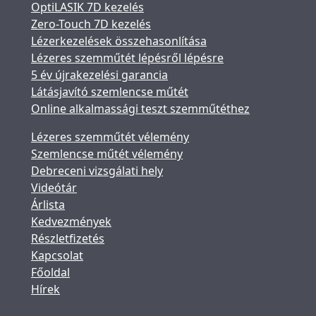
OptiLASIK 7D kezelés
Zero-Touch 7D kezelés
Lézerkezelések összehasonlítása
Lézeres szemműtét lépésről lépésre
5 év újrakezelési garancia
Látásjavító szemlencse műtét
Online alkalmassági teszt szemműtéthez
Lézeres szemműtét vélemény
Szemlencse műtét vélemény
Debreceni vizsgálati hely
Videótár
Árlista
Kedvezmények
Részletfizetés
Kapcsolat
Főoldal
Hírek