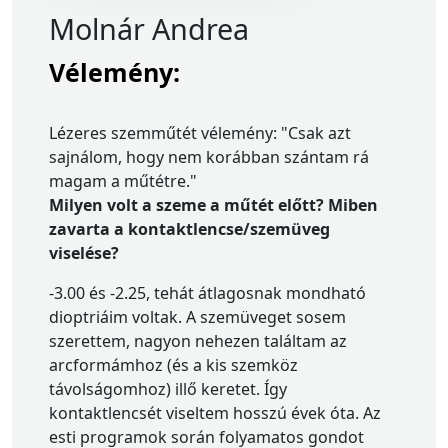
Molnár Andrea
Vélemény:
Lézeres szemműtét vélemény: "Csak azt
sajnálom, hogy nem korábban szántam rá
magam a műtétre."
Milyen volt a szeme a műtét előtt? Miben
zavarta a kontaktlencse/szemüveg
viselése?
-3.00 és -2.25, tehát átlagosnak mondható
dioptriáim voltak. A szemüveget sosem
szerettem, nagyon nehezen találtam az
arcformámhoz (és a kis szemköz
távolságomhoz) illő keretet. Így
kontaktlencsét viseltem hosszú évek óta. Az
esti programok során folyamatos gondot