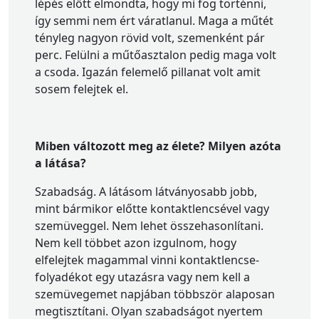
lépés előtt elmondta, hogy mi fog történni,
így semmi nem ért váratlanul. Maga a műtét
tényleg nagyon rövid volt, szemenként pár
perc. Felülni a műtőasztalon pedig maga volt
a csoda. Igazán felemelő pillanat volt amit
sosem felejtek el.
Miben változott meg az élete? Milyen azóta
a látása?
Szabadság. A látásom látványosabb jobb,
mint bármikor előtte kontaktlencsével vagy
szemüveggel. Nem lehet összehasonlítani.
Nem kell többet azon izgulnom, hogy
elfelejtek magammal vinni kontaktlencse-
folyadékot egy utazásra vagy nem kell a
szemüvegemet napjában többször alaposan
megtisztítani. Olyan szabadságot nyertem