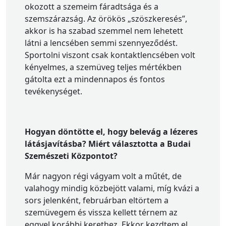
okozott a szemeim fáradtsága és a
szemszárazság. Az örökös „szöszkeresés”,
akkor is ha szabad szemmel nem lehetett
látni a lencsében semmi szennyeződést.
Sportolni viszont csak kontaktlencsében volt
kényelmes, a szemüveg teljes mértékben
gátolta ezt a mindennapos és fontos
tevékenységet.
Hogyan döntötte el, hogy belevág a lézeres
látásjavításba? Miért választotta a Budai
Szemészeti Központot?
Már nagyon régi vágyam volt a műtét, de
valahogy mindig közbejött valami, míg kvázi a
sors jelenként, februárban eltörtem a
szemüvegem és vissza kellett térnem az
eggyel korábbi kerethez. Ekkor kezdtem el