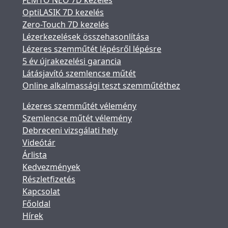
FEMTO NEO 7D kezelés
OptiLASIK 7D kezelés
Zero-Touch 7D kezelés
Lézerkezelések összehasonlítása
Lézeres szemműtét lépésről lépésre
5 év újrakezelési garancia
Látásjavító szemlencse műtét
Online alkalmassági teszt szemműtéthez
Lézeres szemműtét vélemény
Szemlencse műtét vélemény
Debreceni vizsgálati hely
Videótár
Árlista
Kedvezmények
Részletfizetés
Kapcsolat
Főoldal
Hírek