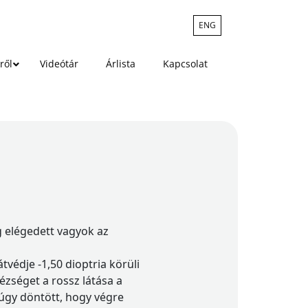
ENG
ről
Videótár
Árlista
Kapcsolat
 elégedett vagyok az
védje -1,50 dioptria körüli
zséget a rossz látása a
úgy döntött, hogy végre