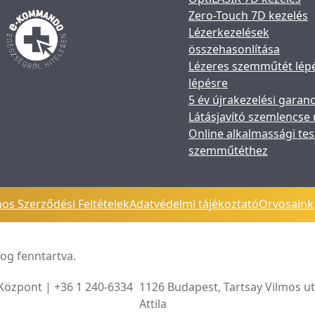
Zero-Touch 7D kezelés
Lézerkezelések
összehasonlítása
Lézeres szemműtét lép
lépésre
5 év újrakezelési garanc
Látásjavító szemlencse
Online alkalmassági tes
szemműtéthez
nos Szerződési Feltételek
Adatvédelmi tájékoztató
Orvosaink
og fenntartva.
 Központ | +36 1 240-6334
1126 Budapest, Tartsay Vilmos ut
Attila