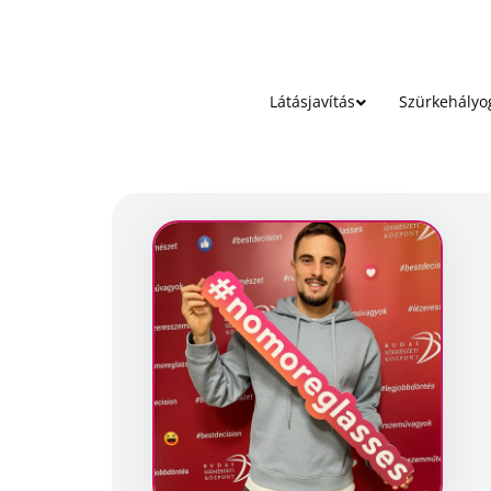
Látásjavítás
Szürkehályo