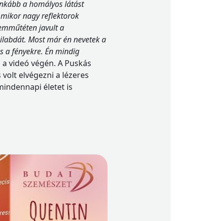
 inkább a homályos látást
, mikor nagy reflektorok
zemműtéten javult a
cilabdát. Most már én nevetek a
s a fényekre. Én mindig
a videó végén. A Puskás
volt elvégezni a lézeres
mindennapi életet is