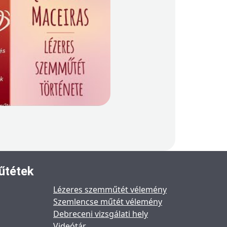
űtétek
Lézeres szemműtét vélemény
Szemlencse műtét vélemény
Debreceni vizsgálati hely
Videótár