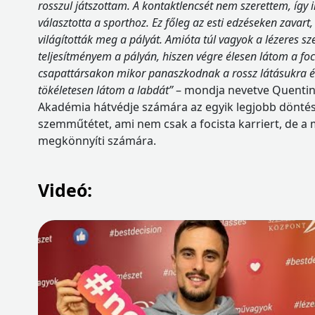
rosszul játszottam. A kontaktlencsét nem szerettem, így
választotta a sporthoz. Ez főleg az esti edzéseken zavart
világították meg a pályát. Amióta túl vagyok a lézeres s
teljesítményem a pályán, hiszen végre élesen látom a fo
csapattársakon mikor panaszkodnak a rossz látásukra é
tökéletesen látom a labdát”
– mondja nevetve Quentin 
Akadémia hátvédje számára az egyik legjobb döntés 
szemműtétet, ami nem csak a focista karriert, de a 
megkönnyíti számára.
Videó: