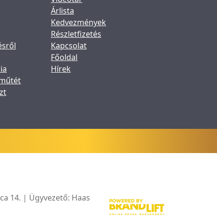
Árlista
Kedvezmények
Részletfizetés
ésről
Kapcsolat
Főoldal
ia
Hírek
 műtét
zt
ca 14. | Ügyvezető: Haas