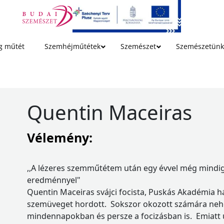
g műtét
Szemhéjműtétek
Szemészet
Szemészetünk
Quentin Maceiras
Vélemény:
,,A lézeres szemműtétem után egy évvel még mindig
eredménnyel"
Quentin Maceiras svájci focista, Puskás Akadémia hát
szemüveget hordott. Sokszor okozott számára nehé
mindennapokban és persze a focizásban is. Emiatt 