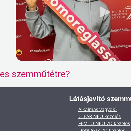
eres szemműtétre?
Látásjavító szemm
Alkalmas vagyok?
CLEAR NEO kezelés
FEMTO NEO 7D kezelés
OptiLASIK 7D kezelés