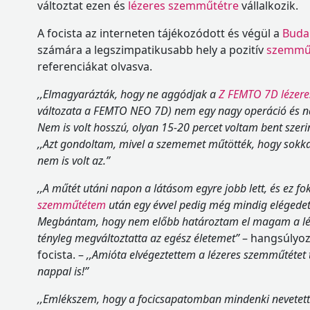
változtat ezen és
lézeres szemműtétre
vállalkozik.
A focista az interneten tájékozódott és végül a
Buda
számára a legszimpatikusabb hely a pozitív
szemműt
referenciákat olvasva.
,,Elmagyarázták, hogy ne aggódjak a
Z FEMTO 7D lézere
változata a FEMTO NEO 7D) nem egy nagy operáció és na
Nem is volt hosszú, olyan 15-20 percet voltam bent szer
,,Azt gondoltam, mivel a szememet műtötték, hogy sokka
nem is volt az.”
,,A műtét utáni napon a látásom egyre jobb lett, és ez fo
szemműtétem
után egy évvel pedig még mindig elégede
Megbántam, hogy nem előbb határoztam el magam a lé
tényleg megváltoztatta az egész életemet”
– hangsúlyoz
focista. –
,,Amióta elvégeztettem a lézeres szemműtétet t
nappal is!”
,,Emlékszem, hogy a focicsapatomban mindenki nevetett