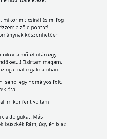
zememből tökéleteset
 mikor mit csinál és mi fog
nézzem a zöld pontot!
studománynak köszönhetően
 amikor a műtét után egy
endőket…! Elsírtam magam,
az ujjaimat izgalmamban.
, sehol egy homályos folt,
vek óta!
l, mikor fent voltam
ik a dolgukat! Más
k büszkék Rám, úgy én is az