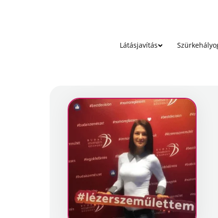
Látásjavítás
Szürkehályo