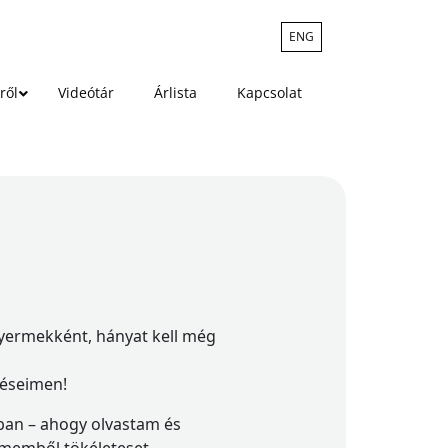
ENG
ről
Videótár
Árlista
Kapcsolat
gyermekként, hányat kell még
téseimen!
óban – ahogy olvastam és