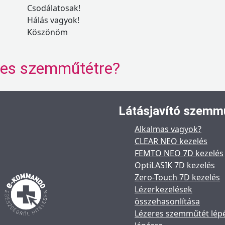
Csodálatosak!
Hálás vagyok!
Köszönöm
eres szemműtétre?
Látásjavító szemm
Alkalmas vagyok?
CLEAR NEO kezelés
FEMTO NEO 7D kezelés
OptiLASIK 7D kezelés
Zero-Touch 7D kezelés
Lézerkezelések
összehasonlítása
Lézeres szemműtét lép