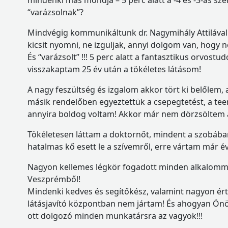
mindenki más mondja – 5 perc alatt a -4 és -3-as s
“varázsolnak”?
Mindvégig kommunikáltunk dr. Nagymihály Attilával ,
kicsit nyomni, ne izguljak, annyi dolgom van, hogy 
És “varázsolt” !!! 5 perc alatt a fantasztikus orvo
visszakaptam 25 év után a tökéletes látásom!
A nagy feszültség és izgalom akkor tört ki belőlem,
másik rendelőben egyeztettük a csepegtetést, a te
annyira boldog voltam! Akkor már nem dörzsöltem 
Tökéletesen láttam a doktornőt, mindent a szobában
hatalmas kő esett le a szívemről, erre vártam már é
Nagyon kellemes légkör fogadott minden alkalomma
Veszprémből!
Mindenki kedves és segítőkész, valamint nagyon ért
látásjavító központban nem jártam! És ahogyan Önö
ott dolgozó minden munkatársra az vagyok!!!