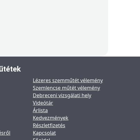
űtétek
Lézeres szemműtét vélemény
Szemlencse műtét vélemény
Debreceni vizsgálati hely
Videótár
Árlista
Kedvezmények
Részletfizetés
ésről
Kapcsolat