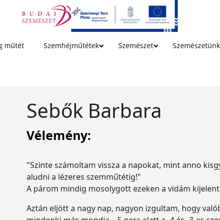
g műtét
Szemhéjműtétek
Szemészet
Szemészetünk
Sebők Barbara
Vélemény:
"Szinte számoltam vissza a napokat, mint anno kis
aludni a lézeres szemműtétig!"
A párom mindig mosolygott ezeken a vidám kijelen
Aztán eljött a nagy nap, nagyon izgultam, hogy val