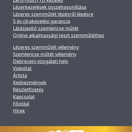
Zero-Touch 7D kezelés
Lézerkezelések összehasonlítása
Lézeres szemműtét lépésről lépésre
5 év újrakezelési garancia
Látásjavító szemlencse műtét
Online alkalmassági teszt szemműtéthez
Lézeres szemműtét vélemény
Szemlencse műtét vélemény
Debreceni vizsgálati hely
Videótár
Árlista
Kedvezmények
Részletfizetés
Kapcsolat
Főoldal
Hírek