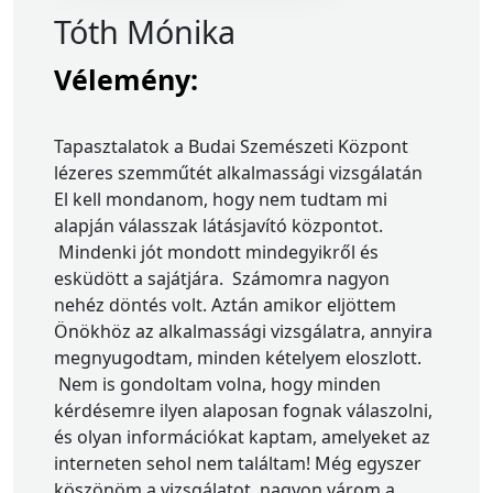
Tóth Mónika
Vélemény:
Tapasztalatok a Budai Szemészeti Központ
lézeres szemműtét alkalmassági vizsgálatán
El kell mondanom, hogy nem tudtam mi
alapján válasszak látásjavító központot.
Mindenki jót mondott mindegyikről és
esküdött a sajátjára. Számomra nagyon
nehéz döntés volt. Aztán amikor eljöttem
Önökhöz az alkalmassági vizsgálatra, annyira
megnyugodtam, minden kételyem eloszlott.
Nem is gondoltam volna, hogy minden
kérdésemre ilyen alaposan fognak válaszolni,
és olyan információkat kaptam, amelyeket az
interneten sehol nem találtam! Még egyszer
köszönöm a vizsgálatot, nagyon várom a