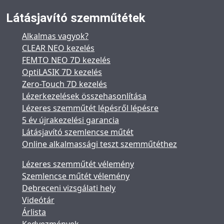
Látásjavító szemműtétek
Alkalmas vagyok?
CLEAR NEO kezelés
FEMTO NEO 7D kezelés
OptiLASIK 7D kezelés
Zero-Touch 7D kezelés
Lézerkezelések összehasonlítása
Lézeres szemműtét lépésről lépésre
5 év újrakezelési garancia
Látásjavító szemlencse műtét
Online alkalmassági teszt szemműtéthez
Lézeres szemműtét vélemény
Szemlencse műtét vélemény
Debreceni vizsgálati hely
Videótár
Árlista