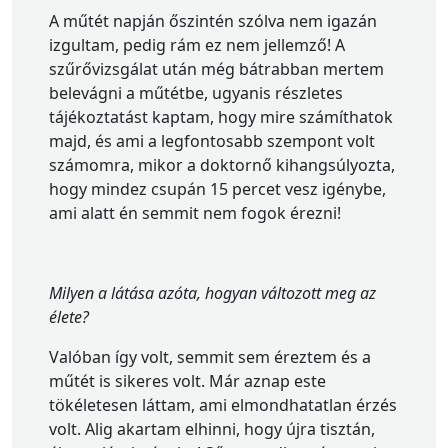
A műtét napján őszintén szólva nem igazán
izgultam, pedig rám ez nem jellemző! A
szűrővizsgálat után még bátrabban mertem
belevágni a műtétbe, ugyanis részletes
tájékoztatást kaptam, hogy mire számíthatok
majd, és ami a legfontosabb szempont volt
számomra, mikor a doktornő kihangsúlyozta,
hogy mindez csupán 15 percet vesz igénybe,
ami alatt én semmit nem fogok érezni!
Milyen a látása azóta, hogyan változott meg az
élete?
Valóban így volt, semmit sem éreztem és a
műtét is sikeres volt. Már aznap este
tökéletesen láttam, ami elmondhatatlan érzés
volt. Alig akartam elhinni, hogy újra tisztán,