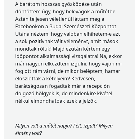
A barátom hosszas győzködése után
döntöttem úgy, hogy belevágok a műtétbe.
Aztán teljesen véletlenül láttam meg a
Facebookon a Budai Szemészeti Központot.
Utána néztem, hogy valóban elhihetem-e azt
a sok pozitívnak vélt véleményt, amit mások
mondtak róluk! Majd ezután kértem egy
időpontot alkalmassági vizsgálatra! Na, ekkor
már nagyon elkezdtem izgulni, hogy vajon mi
fog ott rám várni, de mikor beléptem, hamar
eloszlottak a kételyeim! Kedvesen,
barátságosan fogadtak már a recepción
dolgozó hölgyek is, de mindenkire kivétel
nélkül elmondhatóak ezek a jelzők.
Milyen volt a műtét napja? Félt, izgult? Milyen
élmény volt?