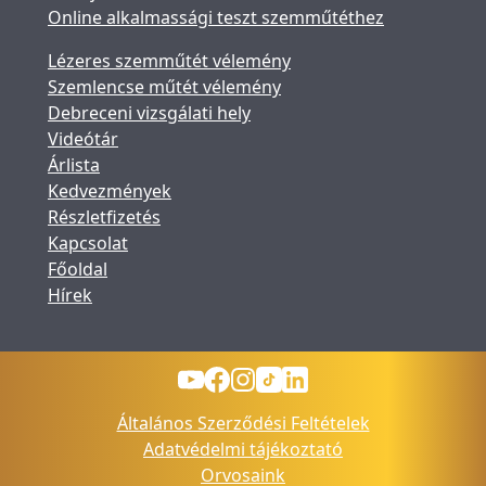
Online alkalmassági teszt szemműtéthez
Lézeres szemműtét vélemény
Szemlencse műtét vélemény
Debreceni vizsgálati hely
Videótár
Árlista
Kedvezmények
Részletfizetés
Kapcsolat
Főoldal
Hírek
Általános Szerződési Feltételek
Adatvédelmi tájékoztató
Orvosaink