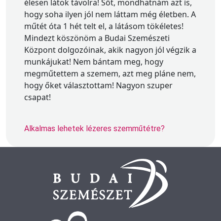
élesen látok távolra! Sőt, mondhatnám azt is,
hogy soha ilyen jól nem láttam még életben. A
műtét óta 1 hét telt el, a látásom tökéletes!
Mindezt köszönöm a Budai Szemészeti
Központ dolgozóinak, akik nagyon jól végzik a
munkájukat! Nem bántam meg, hogy
megműtettem a szemem, azt meg pláne nem,
hogy őket választottam! Nagyon szuper
csapat!
Alkalmas lehetek lézeres szemműtétre?