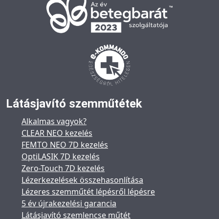
Látásjavító szemműtétek
Alkalmas vagyok?
CLEAR NEO kezelés
FEMTO NEO 7D kezelés
OptiLASIK 7D kezelés
Zero-Touch 7D kezelés
Lézerkezelések összehasonlítása
Lézeres szemműtét lépésről lépésre
5 év újrakezelési garancia
Látásjavító szemlencse műtét