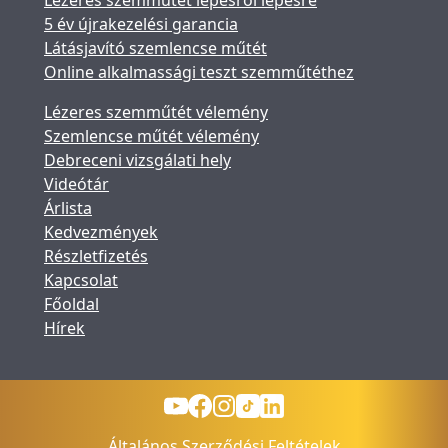
Lézeres szemműtét lépésről lépésre
5 év újrakezelési garancia
Látásjavító szemlencse műtét
Online alkalmassági teszt szemműtéthez
Lézeres szemműtét vélemény
Szemlencse műtét vélemény
Debreceni vizsgálati hely
Videótár
Árlista
Kedvezmények
Részletfizetés
Kapcsolat
Főoldal
Hírek
Általános Szerződési Feltételek