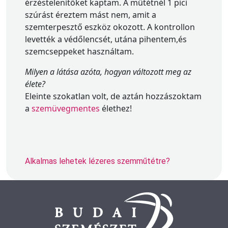
érzéstelenítőket kaptam. A műtétnél 1 pici
szúrást éreztem mást nem, amit a
szemterpesztő eszköz okozott. A kontrollon
levették a védőlencsét, utána pihentem,és
szemcseppeket használtam.
Milyen a látása azóta, hogyan változott meg az
élete?
Eleinte szokatlan volt, de aztán hozzászoktam
a
szemüvegmentes
élethez!
Alkalmas lehetek lézeres szemműtétre?