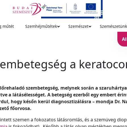
g műtét
Szemhéjműtétek
Szemészet
Szemészetünk
A
zembetegség a keratoco
előrehaladó szembetegség, melynek során a szaruhártya
ntve a látásélességet. A betegség ezerből egy embert é
rdul, hogy későn kerül diagnosztizálásra – mondja Dr. N
zető főorvosa.
rintett szemen a fokozatos látásromlás, és a szemüveg diop
gmia
is fokozódhat). Később a látás olyan mértékben megr