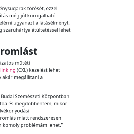
énysugarak törését, ezzel
tás még jól korrigálható
lérni ugyanazt a látásélményt.
 szaruhártya átültetéssel lehet
 romlást
ázatos műtéti
linking
(CXL) kezelést lehet
 akár megállítani a
 a Budai Szemészeti Központban
ntba és megdöbbentem, mikor
elvékonyodási
mromlás miatt rendszeresen
en komoly problémám lehet.”