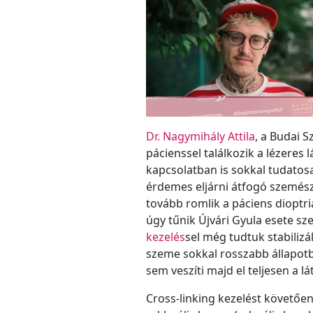
Dr. Nagymihály Attila
, a Budai 
pácienssel találkozik a lézeres 
kapcsolatban is sokkal tudato
érdemes eljárni átfogó szemész
tovább romlik a páciens dioptr
úgy tűnik Újvári Gyula esete sz
kezelés
sel még tudtuk stabilizá
szeme sokkal rosszabb állapot
sem veszíti majd el teljesen a lá
Cross-linking kezelést követően