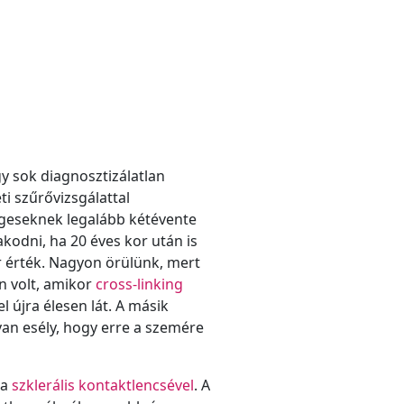
y sok diagnosztizálatlan
ti szűrővizsgálattal
geseknek legalább kétévente
kodni, ha 20 éves kor után is
r érték. Nagyon örülünk, mert
n volt, amikor
cross-linking
l újra élesen lát
. A másik
van esély, hogy erre a szemére
ra
szklerális kontaktlencsével
. A