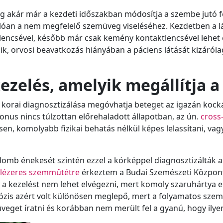
g akár már a kezdeti időszakban módosítja a szembe jutó f
nlóan a nem megfelelő szemüveg viseléséhez. Kezdetben a lá
encsével, később már csak kemény kontaktlencsével lehet e
k, orvosi beavatkozás hiányában a páciens látását kizárólag
ezelés, amelyik megállítja a
korai diagnosztizálása megóvhatja beteget az igazán kock
onus nincs túlzottan előrehaladott állapotban, az ún.
cross-
n, komolyabb fizikai behatás nélkül képes lelassítani, vagy
kadomb énekesét szintén ezzel a kórképpel diagnosztizálták
ó lézeres szemműtétre
érkeztem a Budai Szemészeti Közpo
y a kezelést nem lehet elvégezni, mert komoly szaruhártya 
ózis azért volt különösen meglepő, mert a folyamatos sze
eget íratni és korábban nem merült fel a gyanú, hogy ily