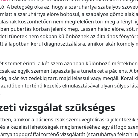
ó. A betegség oka az, hogy a szaruhártya szabályos szövetű
iatt a szaruhártya előre boltosul, a szabályos gömb alakja 
rzulásnak köszönhetően nem megfelelően töri meg a fényt, í
ában pubertás korban jelenik meg. Lassan halad előre, sőt, n
deti tünetek nem sokban különböznek az általános fénytöré
tt állapotban kerül diagnosztizálásra, amikor akár komoly 
t szemet érinti, a két szem azonban különböző mértékben 
sak az egyik szemen tapasztalja a tüneteket a páciens. A b
ig, akár évtizedekig tart, majd lelassul vagy megáll. Korai 
az időben történő kezelés elmulasztásával olyan súlyos látá
i.
eti vizsgálat szükséges
ben, amikor a páciens csak szemüvegfelírásra jelentkezik s
z és a kezelési lehetőségek megismeréséhez egy átfogó szem
rtya topográffal történő vizsgálatát (szaruhártya felszíni t