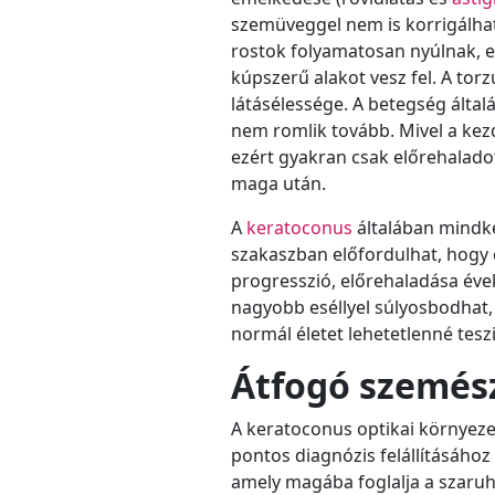
szemüveggel nem is korrigálhat
rostok folyamatosan nyúlnak, em
kúpszerű alakot vesz fel. A to
látásélessége. A betegség által
nem romlik tovább. Mivel a kez
ezért gyakran csak előrehalado
maga után.
A
keratoconus
általában mindké
szakaszban előfordulhat, hogy c
progresszió, előrehaladása évek
nagyobb eséllyel súlyosbodhat, 
normál életet lehetetlenné tesz
Átfogó szemész
A keratoconus optikai környezet
pontos diagnózis felállításáho
amely magába foglalja a szaruhá