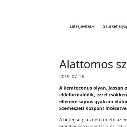
Látásjavítás
Szürkehályo
Alattomos s
2019. 07. 26.
A keratoconus olyan, lassan 
eldeformálódik, ezzel csökke
ellenére sajnos gyakran előfo
Szemészeti Központ intézetve
A betegség kezdeti tünete az é
emelkedése (rövidlátás és
asti