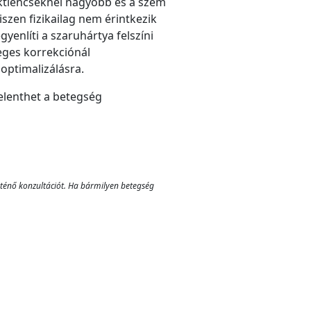
aktlencséknél nagyobb és a szem
iszen fizikailag nem érintkezik
gyenlíti a szaruhártya felszíni
veges korrekciónál
optimalizálásra.
elenthet a betegség
rténő konzultációt. Ha bármilyen betegség