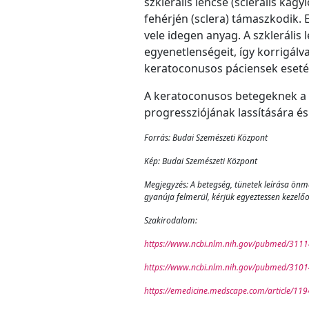
szklerális lencse (sclerális k
fehérjén (sclera) támaszkodik. E
vele idegen anyag. A szklerális l
egyenetlenségeit, így korrigálva
keratoconusos páciensek esetén,
A keratoconusos betegeknek a
progressziójának lassítására és 
Forrás: Budai Szemészeti Központ
Kép: Budai Szemészeti Központ
Megjegyzés: A betegség, tünetek leírása önm
gyanúja felmerül, kérjük egyeztessen kezelő
Szakirodalom:
https://www.ncbi.nlm.nih.gov/pubmed/311
https://www.ncbi.nlm.nih.gov/pubmed/310
https://emedicine.medscape.com/article/11