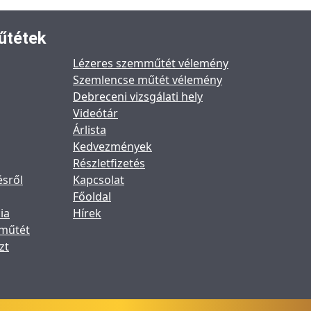
űtétek
Lézeres szemműtét vélemény
Szemlencse műtét vélemény
Debreceni vizsgálati hely
Videótár
Árlista
Kedvezmények
Részletfizetés
ésről
Kapcsolat
Főoldal
ia
Hírek
 műtét
zt