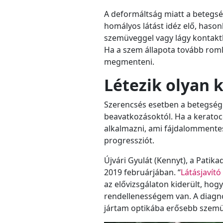
A deformáltság miatt a betegsé
homályos látást idéz elő, haso
szemüveggel vagy lágy kontaktl
Ha a szem állapota tovább romli
megmenteni.
Létezik olyan k
Szerencsés esetben a betegség 
beavatkozásoktól. Ha a keratoc
alkalmazni, ami fájdalommentese
progressziót.
Újvári Gyulát (Kennyt), a Pati
2019 februárjában. “
Látásjavít
az elővizsgálaton kiderült, hog
rendellenességem van. A diagn
jártam optikába erősebb szemüv