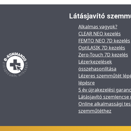
Látásjavító szemm
Alkalmas vagyok?
CLEAR NEO kezelés
FEMTO NEO 7D kezelés
OptiLASIK 7D kezelés
Zero-Touch 7D kezelés
Lézerkezelések
összehasonlítása
Lézeres szemműtét lép
lépésre
5 év újrakezelési garanc
Látásjavító szemlencse
Online alkalmassági tes
szemműtéthez