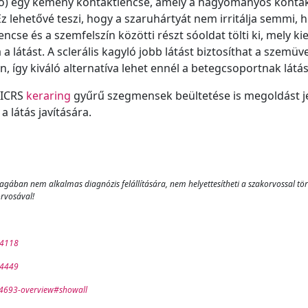
agyló) egy kemény kontaktlencse, amely a hagyományos kont
z lehetővé teszi, hogy a szaruhártyát nem irritálja semmi, h
encse és a szemfelszín közötti részt sóoldat tölti ki, mely kie
 a látást. A sclerális kagyló jobb látást biztosíthat a szemü
 így kiváló alternatíva lehet ennél a betegcsoportnak látás
 ICRS
keraring
gyűrű szegmensek beültetése is megoldást j
a látás javítására.
agában nem alkalmas diagnózis felállítására, nem helyettesítheti a szakorvossal tö
orvosával!
14118
14449
94693-overview#showall