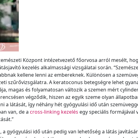
Szemészeti Központ intézetvezető főorvosa arról mesélt, hog
látásjavító kezelés alkalmassági vizsgálatai során. “Szemésze
sabbnak kellene lenni az embereknek. Különösen a szemüve
eti szűrővizsgálatra. A keratoconus betegségre lehet gyana
iája, magas és folyamatosan változik a szemen mért cylinde
erencsésen végződik, hiszen az egyik szeme olyan állapotba
lni a látását, így néhány hét gyógyulási idő után szemüvegge
ban van, de a
cross-linking kezelés
egy speciális formájával 
tását.”
, a gyógyulási idő után pedig van lehetőség a látás javításá