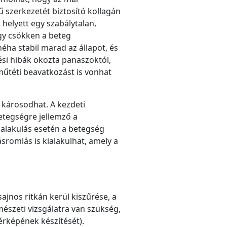
 szerkezetét biztosító kollagán
helyett egy szabálytalan,
gy csökken a beteg
éha stabil marad az állapot, és
si hibák okozta panaszoktól,
műtéti beavatkozást is vonhat
károsodhat. A kezdeti
etegségre jellemző a
kialakulás esetén a betegség
sromlás is kialakulhat, amely a
ajnos ritkán kerül kiszűrése, a
észeti vizsgálatra van szükség,
érképének készítését).