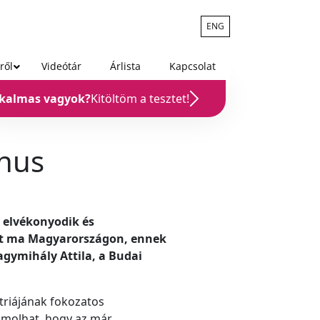
ENG
ről
Videótár
Árlista
Kapcsolat
lkalmas vagyok?
Kitöltöm a tesztet!
nus
 elvékonyodik és
rint ma Magyarországon, ennek
agymihály Attila, a Budai
triájának fokozatos
omolhat, hogy az már