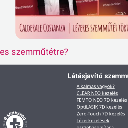
eres szemműtétre?
Látásjavító szemm
Alkalmas vagyok?
CLEAR NEO kezelés
FEMTO NEO 7D kezelés
OptiLASIK 7D kezelés
Zero-Touch 7D kezelés
Lézerkezelések
összehasonlítása