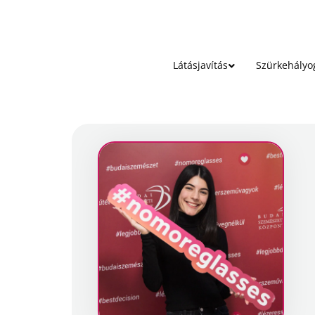
Látásjavítás
Szürkehályo