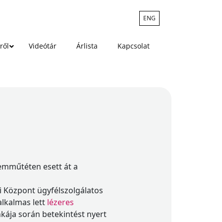
ENG
ről
Videótár
Árlista
Kapcsolat
zemműtéten esett át a
 Központ ügyfélszolgálatos
alkalmas lett
lézeres
kája során betekintést nyert