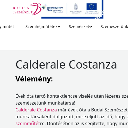
g műtét
Szemhéjműtétek
Szemészet
Szemészetünk
Calderale Costanza
Vélemény:
Évek óta tartó kontaktlencse viselés után lézeres s
szemészetünk munkatársa!
Calderale Costanza
már évek óta a Budai Szemészeti
munkatársaként dolgozott, mire eljött az idő, hogy 
szemműtét
re. Döntésében az is segítette, hogy mun