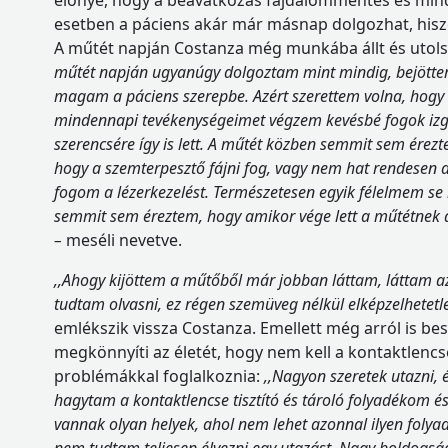
előnye, hogy a beavatkozás fájdalommentes és mind
esetben a páciens akár már másnap dolgozhat, hiszen
A műtét napján Costanza még munkába állt és utols
műtét napján ugyanúgy dolgoztam mint mindig, bejöttem
magam a páciens szerepbe. Azért szerettem volna, hogy 
mindennapi tevékenységeimet végzem kevésbé fogok izgu
szerencsére így is lett. A műtét közben semmit sem érezt
hogy a szemterpesztő fájni fog, vagy nem hat rendesen a 
fogom a lézerkezelést. Természetesen egyik félelmem se 
semmit sem éreztem, hogy amikor vége lett a műtétnek a
–
meséli nevetve.
,,Ahogy kijöttem a műtőből már jobban láttam, láttam az
tudtam olvasni, ez régen szemüveg nélkül elképzelhetetl
emlékszik vissza Costanza. Emellett még arról is be
megkönnyíti az életét, hogy nem kell a kontaktlenc
problémákkal foglalkoznia:
,,Nagyon szeretek utazni, 
hagytam a kontaktlencse tisztító és tároló folyadékom é
vannak olyan helyek, ahol nem lehet azonnal ilyen folyad