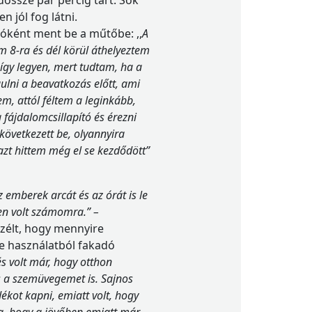
össze pár percig tart. Sok
 jól fog látni.
óként ment be a műtőbe: ,,
A
 8-ra és dél körül áthelyeztem
így legyen, mert tudtam, ha a
lni a beavatkozás előtt, ami
em, attól féltem a leginkább,
fájdalomcsillapító és érezni
következett be, olyannyira
zt hittem még el se kezdődött”
 emberek arcát és az órát is le
en volt számomra.” –
szélt, hogy mennyire
se használatból fakadó
és volt már, hogy otthon
s a szemüvegemet is. Sajnos
ékot kapni, emiatt volt, hogy