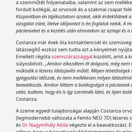
a szemműtét folyamataiba, valamint az sem mellék
fordult kollégái, az orvosok és a szakmai csapat felé.
Központban én tájékoztatom azokat, akik érdeklődnek 
vizsgálat iránt, illetve időpontot is én foglalok nekik.
A m
pácienseket és a kezelés után elmondom az aznapi és a
Costanza már évek óta kontaktlencsét és szemüvege
látássegítő eszköz sem tudta azt a kényelmet nyújta
Emellett régóta
szemszárazsággal
küzdött, amit a k
súlyosbított.
,,Amikor elkezdtem itt dolgozni, még nem t
működik a lézeres látásjavító műtét. Milyen lehetőségek 
gyógyulási időszak, és nem mellékesen milyen látásélmén
beavatkozás. Amikor láttam a boldogságot a páciensek 
után, tudtam, hogy én is így szeretnék látni, és ilyen bol
Costanza.
A szeme egyedi tulajdonságai alapján Costanza orvo
(legmodernebb változata a Femto NEO 7D) lézeres 
és
Dr. Nagymihály Attila
végezte el a beavatkozást. 