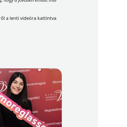
g, hogy a jövőben emiatt már
 a lenti videóra kattintva