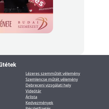
űtétek
Lézeres szemműtét vélemény
Szemlencse műtét vélemény
Debreceni vizsgálati hely
Videótár
Árlista
Kedvezmények
Részletfizetés