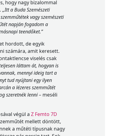
es, hogy nagy bizalommal
 ,
,Itt a Buda Szemészeti
a szemműtétek vagy szemészeti
űtét napján fogadom a
 másnapi teendőket.”
t hordott, de egyik
ni számára, amit keresett.
ontaktlencse viselés csak
eljesen láttam át, hogyan is
vannak, mennyi ideig tart a
yt tud nyújtani egy ilyen
arcán a lézeres szemműtét
dog szeretnék lenni –
meséli
sával végül a
Z Femto 7D
szemműtét mellett döntött,
Ennek a műtéti típusnak nagy