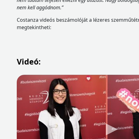
nem tudtam teljesen élvezni egy utazást. Nagy boldogsá
nem kell aggódnom.”
Costanza videós beszámolóját a lézeres szemműtétről
megtekintheti:
Videó: