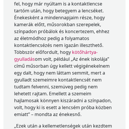
fel, hogy már nyúltam is a kontaktlencse
tartóm után, hogy betegyem a lencséket.
Énekesként a mindennapjaim része, hogy
kamerák előtt, műsorokban szerepelek,
színpadon próbálok és koncertezem, ehhez
az életmódhoz pedig a folyamatos
kontaktlencsézés nem igazán illeszthető.
Többször előfordult, hogy
kötőhártya-
gyulladás
om volt, például „Az ének iskolája”
című műsorban úgy kellett végigénekelnem
egy dalt, hogy nem láttam semmit, mert a
gyulladt szemeimre kontaktlencsét nem
tudtam felvenni, szemüveg pedig nem
lehetett rajtam. Emellett a szemeim
hajlamosak könnyen kiszáradni a színpadon,
volt, hogy ki is esett a lencsém próba közben
emiatt” – mondta az énekesnő.
„Ezek után a kellemetlenségek után kezdtem