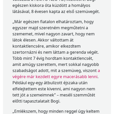
egészen kiskora óta küzdött a homályos
látásával, 8 évesen kapta az első szemüvegét.
„Már egészen fiatalon elhatároztam, hogy
egyszer majd szeretném megműtetni a
szememet, mivel nagyon zavart, hogy nem
látok élesen. Akkor váltottam át
kontaktlencsére, amikor elkezdtem
szertornázni és nem láttam a gerenda végét.
Több mint 7 évig hordtam kontaktlencsét,
amit amúgy szerettem, mert sokkal nagyobb
szabadságot adott, mit a szemüveg, viszont
a
végére már kezdett egyre macerásabb lenni
.
Például egy-egy átbulizott éjszaka után
elfelejtettem este kivenni, ami nagyon nem
tett jót a szemeimnek” – meséli szemműtét
előtti tapasztalatait Bogi.
„Emlékszem, hogy minden reggel úgy keltem