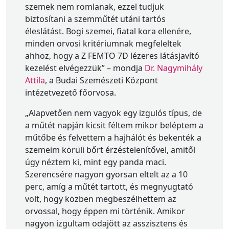
szemek nem romlanak, ezzel tudjuk
biztosítani a szemműtét utáni tartós
éleslátást. Bogi szemei, fiatal kora ellenére,
minden orvosi kritériumnak megfeleltek
ahhoz, hogy a Z FEMTO 7D lézeres látásjavító
kezelést elvégezzük” – mondja
Dr. Nagymihály
Attila
, a Budai Szemészeti Központ
intézetvezető főorvosa.
„Alapvetően nem vagyok egy izgulós típus, de
a műtét napján kicsit féltem mikor beléptem a
műtőbe és felvettem a hajhálót és bekenték a
szemeim körüli bőrt érzéstelenítővel, amitől
úgy néztem ki, mint egy panda maci.
Szerencsére nagyon gyorsan eltelt az a 10
perc, amíg a műtét tartott, és megnyugtató
volt, hogy közben megbeszélhettem az
orvossal, hogy éppen mi történik. Amikor
nagyon izgultam odajött az asszisztens és