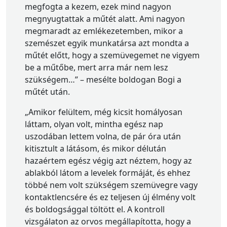
megfogta a kezem, ezek mind nagyon
megnyugtattak a műtét alatt. Ami nagyon
megmaradt az emlékezetemben, mikor a
szemészet egyik munkatársa azt mondta a
műtét előtt, hogy a szemüvegemet ne vigyem
be a műtőbe, mert arra már nem lesz
szükségem…” – mesélte boldogan Bogi a
műtét után.
„Amikor felültem, még kicsit homályosan
láttam, olyan volt, mintha egész nap
uszodában lettem volna, de pár óra után
kitisztult a látásom, és mikor délután
hazaértem egész végig azt néztem, hogy az
ablakból látom a levelek formáját, és ehhez
többé nem volt szükségem szemüvegre vagy
kontaktlencsére és ez teljesen új élmény volt
és boldogsággal töltött el. A kontroll
vizsgálaton az orvos megállapította, hogy a