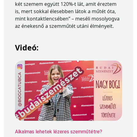
két szemem együtt 120%-t lát, amit éreztem
is, mert sokkal élesebben látok a műtét óta,
mint kontaktlencsében” – meséli mosolyogva
az énekesnő a szemműtét utáni élményeit.
Videó:
Alkalmas lehetek lézeres szemműtétre?