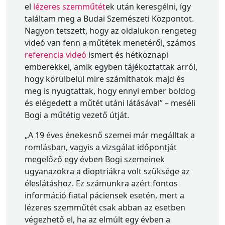
el
lézeres szemműtét
ek után keresgélni, így
találtam meg a Budai Szemészeti Központot.
Nagyon tetszett, hogy az oldalukon rengeteg
videó van fenn a műtétek menetéről, számos
referencia videó
ismert és hétköznapi
emberekkel, amik egyben tájékoztattak arról,
hogy körülbelül mire számíthatok majd és
meg is nyugtattak, hogy ennyi ember boldog
és elégedett a műtét utáni látásával” – meséli
Bogi a műtétig vezető útját.
„A 19 éves énekesnő szemei már megálltak a
romlásban, vagyis a vizsgálat időpontját
megelőző egy évben Bogi szemeinek
ugyanazokra a dioptriákra volt szüksége az
éleslátáshoz. Ez számunkra azért fontos
információ fiatal páciensek esetén, mert a
lézeres szemműtét csak abban az esetben
végezhető el, ha az elmúlt egy évben a