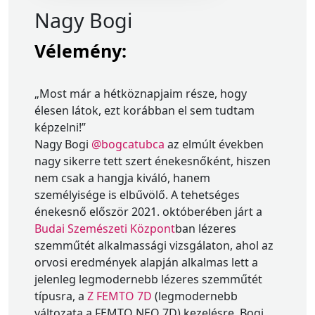
Nagy Bogi
Vélemény:
„Most már a hétköznapjaim része, hogy
élesen látok, ezt korábban el sem tudtam
képzelni!”
Nagy Bogi
@bogcatubca
az elmúlt években
nagy sikerre tett szert énekesnőként, hiszen
nem csak a hangja kiváló, hanem
személyisége is elbűvölő. A tehetséges
énekesnő először 2021. októberében járt a
Budai Szemészeti Központ
ban lézeres
szemműtét alkalmassági vizsgálaton, ahol az
orvosi eredmények alapján alkalmas lett a
jelenleg legmodernebb lézeres szemműtét
típusra, a
Z FEMTO 7D
(legmodernebb
változata a FEMTO NEO 7D) kezelésre. Bogi