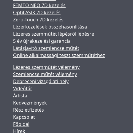
FEMTO NEO 7D kezelés
OptiLASIK 7D kezelés
Zero-Touch 7D kezelés
Lézerkezelések összehasonlítása
Lézeres szemműtét lépésről lépésre
5 év újrakezelési garancia
Látásjavító szemlencse műtét
Online alkalmassági teszt szemműtéthez
Lézeres szemműtét vélemény
Szemlencse műtét vélemény
Debreceni vizsgálati hely
Videótár
Árlista
Kedvezmények
Részletfizetés
Kapcsolat
Főoldal
Hírek