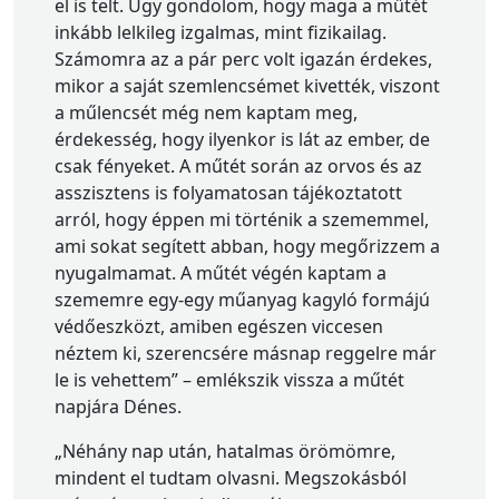
el is telt. Úgy gondolom, hogy maga a műtét
inkább lelkileg izgalmas, mint fizikailag.
Számomra az a pár perc volt igazán érdekes,
mikor a saját szemlencsémet kivették, viszont
a műlencsét még nem kaptam meg,
érdekesség, hogy ilyenkor is lát az ember, de
csak fényeket. A műtét során az orvos és az
asszisztens is folyamatosan tájékoztatott
arról, hogy éppen mi történik a szememmel,
ami sokat segített abban, hogy megőrizzem a
nyugalmamat. A műtét végén kaptam a
szememre egy-egy műanyag kagyló formájú
védőeszközt, amiben egészen viccesen
néztem ki, szerencsére másnap reggelre már
le is vehettem” – emlékszik vissza a műtét
napjára Dénes.
„Néhány nap után, hatalmas örömömre,
mindent el tudtam olvasni. Megszokásból