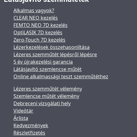
Alkalmas vagyok?
CLEAR NEO kezelés
FEMTO NEO 7D kezelés
OptiLASIK 7D kezelés
Zero-Touch 7D kezelés
Lézerkezelések összehasonlítása
Lézeres szemműtét lépésről lépésre
5 év újrakezelési garancia
Látásjavító szemlencse műtét
Online alkalmassági teszt szemműtéthez
Lézeres szemműtét vélemény
Szemlencse műtét vélemény
Debreceni vizsgálati hely
Videótár
Árlista
Kedvezmények
Részletfizetés