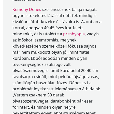
Kemény Dénes
szerencsésnek tartja magát,
ugyanis tökéletes látással nőtt fel, mindig is
kiválóan látott közelre és távolra is. Azonban a
korral, ahogyan 40-45 éves kor felett
mindenkit, őt is utolérte a
presbyopia
, vagyis
az időskori szemromlás, melynek
következtében szeme közeli fókusza sajnos
már nem működött olyan jól, mint fiatal
korában. Ebből adódóan minden olyan
tevékenységhez szüksége volt
olvasószemüvegre, amit körülbelül 20-40 cm
távolságra csinált, mint például újságolvasás,
számítógép használat, főzés. Dénes ezt a
problémát igyekezett leleményesen áthidalni:
„Vettem csaknem 50 darab
olvasószemüveget, darabonként pár ezer
forintért, és minden olyan helyre
bekészítettem egyet, ahol szükségem lehet