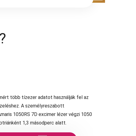
?
mért több tízezer adatot használják fel az
zeléshez. A személyreszabott
 Amaris 1050RS 7D excimer lézer végzi 1050
ptriánként 1,3 másodperc alatt.