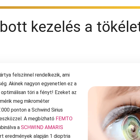
ott kezelés a tökélet
rtya felszínnel rendelkezik, ami
ség. Akinek nagyon egyenetlen ez a
optimálisan töri a fényt! Ezeket az
 mérik meg mikrométer
.000 ponton a Schwind Sirius
 eszközzel. A megbízható
FEMTO
binálva a
SCHWIND AMARIS
rt eredmények alapján 1 dioptria