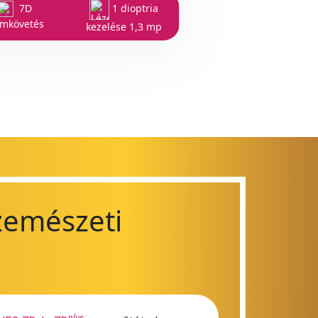
7D
1 dioptria
emkövetés
kezelése 1,3 mp
zemészeti
plus