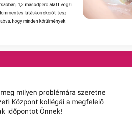
rsabban, 1,3 másodperc alatt végzi
dalommentes látáskorrekciót tesz
abva, hogy minden körülmények
ja meg milyen problémára szeretne
eti Központ kollégái a megfelelő
k időpontot Önnek!