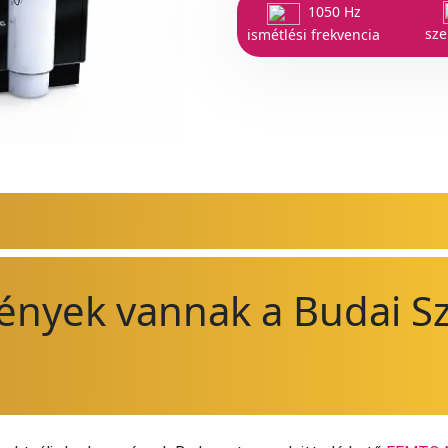
1050 Hz
sz
ismétlési frekvencia
ények vannak a Budai S