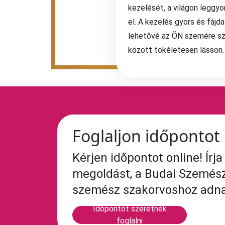
kezelését, a világon leggyo
el. A kezelés gyors és fáj
lehetővé az ÖN szemére sz
között tökéletesen lásson.
Foglaljon időpontot
Kérjen időpontot online! Ír
megoldást, a Budai Szemész
szemész szakorvoshoz adna
Időpontot szeretnék
foglalni