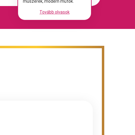
műszerek, modern műtők.
Tovább olvasok