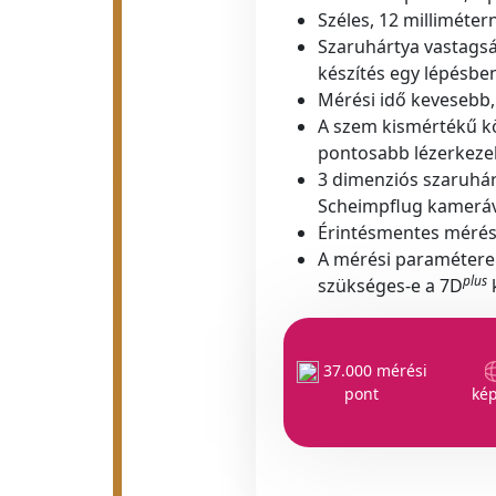
Széles, 12 millimétern
Szaruhártya vastagsá
készítés egy lépésbe
Mérési idő kevesebb
A szem kismértékű k
pontosabb lézerkeze
3 dimenziós szaruhá
Scheimpflug kameráv
Érintésmentes méré
A mérési paramétere
plus
szükséges-e a 7D
k
37.000 mérési
pont
kép