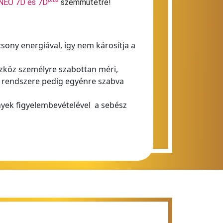
EO 7D és 7D
szemműtétre!
csony energiával, így nem károsítja a
zköz személyre szabottan méri,
ő rendszere pedig egyénre szabva
yek figyelembevételével a sebész