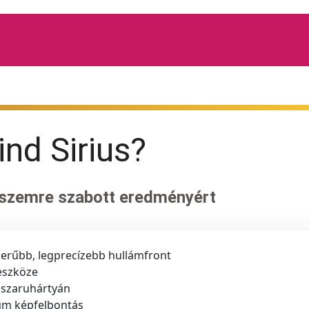
nd Sirius?
 szemre szabott eredményért
szerűbb, legprecízebb hullámfront
eszköze
 szaruhártyán
µm képfelbontás