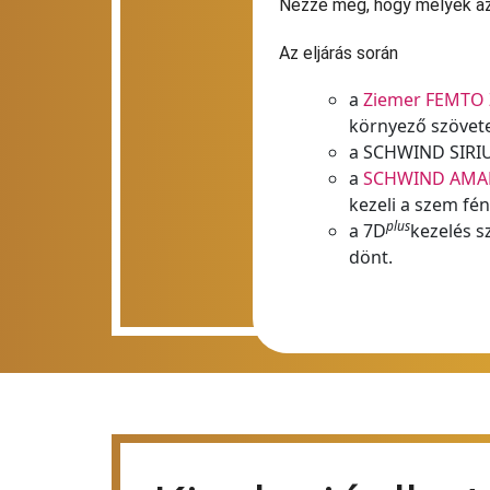
Nézze meg, hogy melyek az
Az eljárás során
a
Ziemer FEMTO
környező szövete
a SCHWIND SIRIU
a
SCHWIND AMAR
kezeli a szem fén
plus
a 7D
kezelés s
dönt.