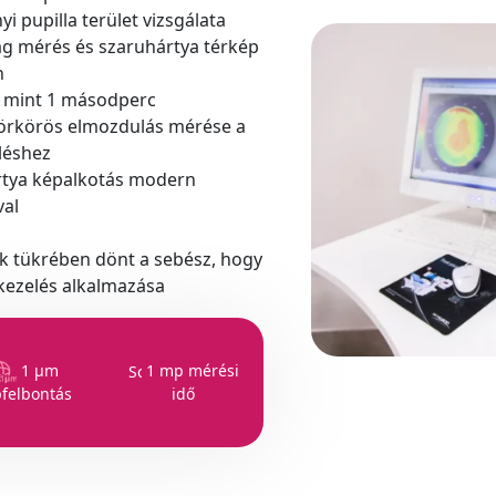
yi pupilla terület vizsgálata
g mérés és szaruhártya térkép
n
, mint 1 másodperc
örkörös elmozdulás mérése a
léshez
rtya képalkotás modern
al
s
k tükrében dönt a sebész, hogy
ezelés alkalmazása
1 µm
1 mp mérési
felbontás
idő