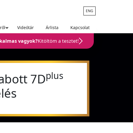
ENG
ről
Videótár
Árlista
Kapcsolat
lkalmas vagyok?
Kitöltöm a tesztet!
plus
abott 7D
lés