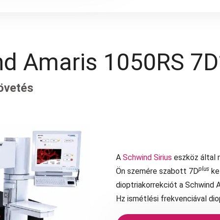
nd Amaris 1050RS 7D
övetés
A
Schwind Sirius
eszköz által 
plus
Ön szemére szabott 7D
ke
dioptriakorrekciót a Schwind
Hz ismétlési frekvenciával dio