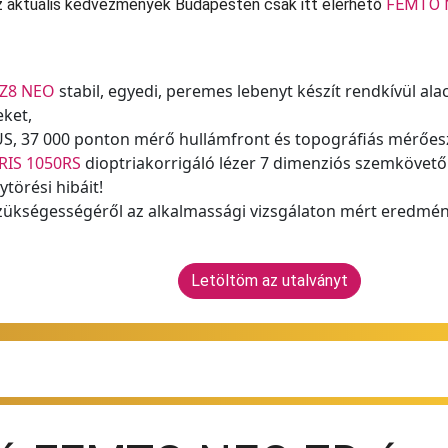
 aktuális kedvezmények Budapesten csak itt elérhető
FEMTO N
 Z8 NEO
stabil, egyedi, peremes lebenyt készít rendkívül ala
ket,
S, 37 000 ponton mérő hullámfront és topográfiás mérőes
IS 1050RS
dioptriakorrigáló lézer 7 dimenziós szemkövet
ytörési hibáit!
zükségességéről az alkalmassági vizsgálaton mért eredmén
Letöltöm az utalványt