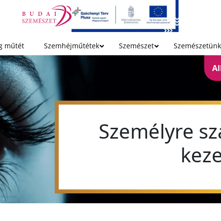
g műtét
Szemhéjműtétek
Szemészet
Szemészetünk
A
Személyre sz
keze