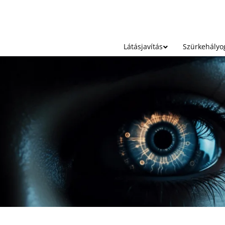
Látásjavítás
Szürkehályo