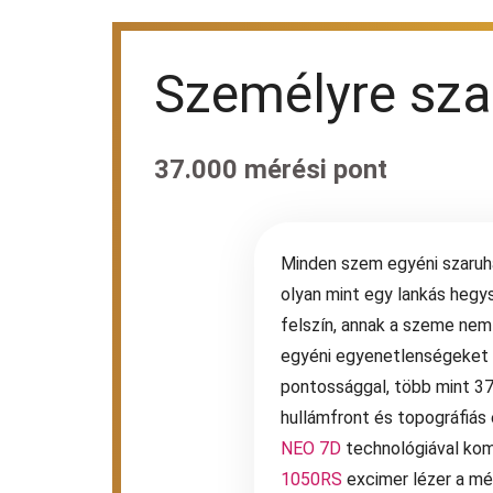
Személyre szab
37.000 mérési pont
Minden szem egyéni szaruhá
olyan mint egy lankás hegy
felszín, annak a szeme nem 
egyéni egyenetlenségeket
pontossággal, több mint 37
hullámfront és topográfiás
NEO 7D
technológiával kom
1050RS
excimer lézer a mé